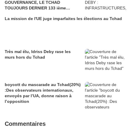
GOUVERNANCE, LE TCHAD
TOUJOURS DERNIER 133 ième
POSITION SUR 133 PAYS. LE TCHAD A
La mission de l'UE juge imparfaites les élections au Tchad
TERRE….UNE REELECTION
FRAUDULEUSE
Très mal élu, Idriss Deby rase les
murs hors du Tchad
boycott du mascarade au Tchad(20%)
:Des observateurs internationaux,
envoyés par l’UA, donne raison à
l’opposition
Commentaires