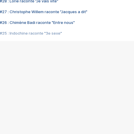
28 : Lorie raconte "Je vais vite"
#27 : Christophe Willem raconte "Jacques a dit"
#26 : Chimène Badi raconte "Entre nous"
#25 : Indochine raconte "3e sexe"
#24 : Zaho raconte "C'est chelou"
#23 : Patrick Bruel raconte "Au café des délices"
#22 : Kyo raconte "Le chemin"
#21 : Nolwenn Leroy raconte "Cassé"
#20 : Patrick Hernandez raconte "Born to be alive"
#19 : Lorie raconte "Près de moi"
#18 : Michael Jones raconte "A nos actes manqués" (avec Jean-Jacque
#17 : Khaled raconte "Aïcha"
#16 : Corneille raconte "Parce qu'on vient de loin"