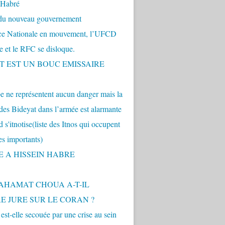
 Habré
 du nouveau gouvernement
nce Nationale en mouvement, l’UFCD
se et le RFC se disloque.
.T EST UN BOUC EMISSAIRE
 ne représentent aucun danger mais la
des Bideyat dans l’armée est alarmante
 s'itnotise(liste des Itnos qui occupent
es importants)
E A HISSEIN HABRE
AHAMAT CHOUA A-T-IL
E JURE SUR LE CORAN ?
st-elle secouée par une crise au sein