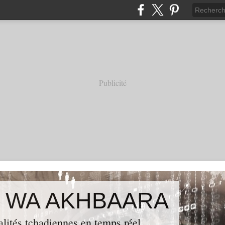
Publicité
 WA AKHBAARA
alités tchadiennes en temps réel