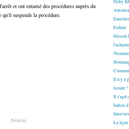
Deby K
'arrêt et ont entamé des procédures auprès du
Attention
 qu'il suspende la procédure.
Entretie
Erdimi
Hissein
l'acharn
l'homme 
Hommage 
Comman
Il n'y a 
écoute !
Il s'agi
ballon d
Intervi
Publicité
La ligue