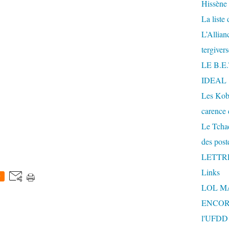
Hissène
La liste
L’Allia
tergiver
LE B.E
IDEAL
Les Kobe
carence 
Le Tchad
des post
LETTR
Links
0
LOL M
ENCOR
l'UFDD e