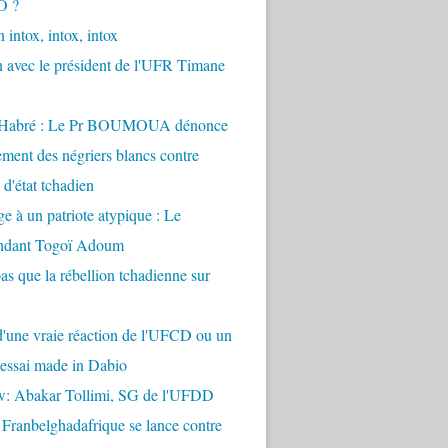
O ?
 intox, intox, intox
n avec le président de l'UFR Timane
 Habré : Le Pr BOUMOUA dénonce
ement des négriers blancs contre
d'état tchadien
à un patriote atypique : Le
dant Togoï Adoum
pas que la rébellion tchadienne sur
t d'une vraie réaction de l'UFCD ou un
'essai made in Dabio
ew: Abakar Tollimi, SG de l'UFDD
 Franbelghadafrique se lance contre