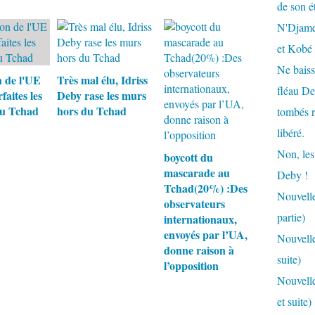
de son é
N'Djamen
et Kobé
Ne baiss
n de l'UE
Très mal élu, Idriss
fléau De
faites les
Deby rase les murs
au Tchad
hors du Tchad
tombés r
libéré.
Non, les
boycott du
mascarade au
Deby !
Tchad(20%) :Des
Nouvelle
observateurs
partie)
internationaux,
envoyés par l’UA,
Nouvelle
donne raison à
suite)
l’opposition
Nouvelle
et suite)