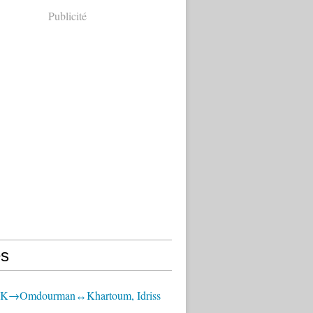
Publicité
s
OK→Omdourman↔Khartoum, Idriss