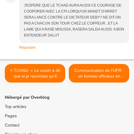
J'ESPERE QUE LE TCHAD AURA AUSSI CE COURAGE DE
COOPORER AVEC LA CPI LORQU'UN MANDT D'ARRET
SERA LANCE CONTRE LE DICTATEUR DEBY? NE DIT-ON
PAS A CHACUN SON TOUR CHEZ LE COIFFEUR...ET LA
LAME QUI A RASE MOUSSA, RASERA SALEH AUSSI. A BON
ENTENDEUR SALUT
Répondre
< TCHAD: « Le voisin a dit
Communication de l'UFR :
que si je racontais qu’il
un bureau officieux en
m’avait violée, il me tuerait
France, Khoulamallah doit-il
»
rendre le tablier ? >
Hébergé par Overblog
Top articles
Pages
Contact