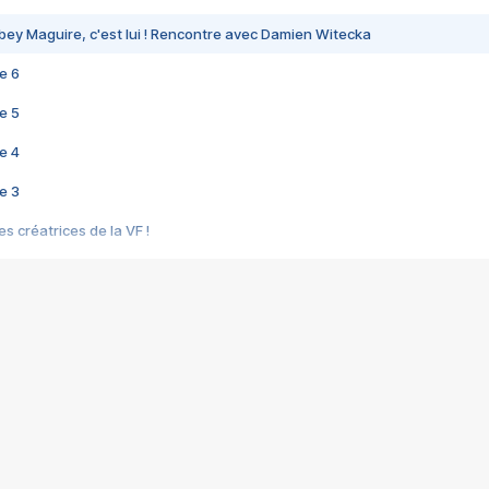
bey Maguire, c'est lui ! Rencontre avec Damien Witecka
e 6
e 5
e 4
e 3
s créatrices de la VF !
e 2
e 1
e Mektoub My Love arrive enfin ! Rencontre avec Shaïn Boumedine et Sal
i : après Toni en famille
elle réalise le bouleversant Dites lui que je l'aime
ais ! Rencontre autour de Vie privée de Rebecca Zlotowski