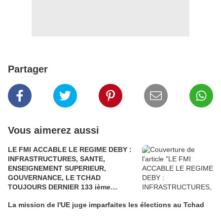
Partager
Vous aimerez aussi
LE FMI ACCABLE LE REGIME DEBY :
INFRASTRUCTURES, SANTE,
ENSEIGNEMENT SUPERIEUR,
GOUVERNANCE, LE TCHAD
TOUJOURS DERNIER 133 ième
POSITION SUR 133 PAYS. LE TCHAD A
La mission de l'UE juge imparfaites les élections au Tchad
TERRE….UNE REELECTION
FRAUDULEUSE