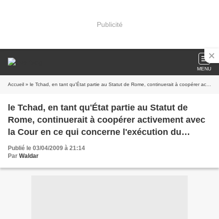
Publicité
MENU
Accueil
» le Tchad, en tant qu'État partie au Statut de Rome, continuerait à coopérer activement avec la Cour en ce qui concerne l'exécution du mandat d'arrêt émis à l'encontre du président soudanais
le Tchad, en tant qu'État partie au Statut de
Rome, continuerait à coopérer activement avec
la Cour en ce qui concerne l'exécution du
mandat d'arrêt émis à l'encontre du président
Publié le 03/04/2009 à 21:14
soudanais
Par
Waldar