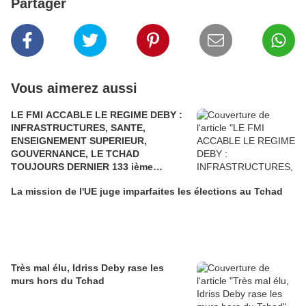
Partager
Vous aimerez aussi
LE FMI ACCABLE LE REGIME DEBY :
INFRASTRUCTURES, SANTE,
ENSEIGNEMENT SUPERIEUR,
GOUVERNANCE, LE TCHAD
TOUJOURS DERNIER 133 ième
POSITION SUR 133 PAYS. LE TCHAD A
La mission de l'UE juge imparfaites les élections au Tchad
TERRE….UNE REELECTION
FRAUDULEUSE
Très mal élu, Idriss Deby rase les
murs hors du Tchad