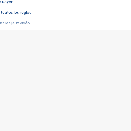
im Rayan
 toutes les règles
s les jeux vidéo
us choquant de Rockstar ? - Le scandale BULLY
e plus moche de Steam
du RÊVE tourne au CAUCHEMAR
pendant 8 heures
it… à tort
umiliés par un jeu vidéo
ire - Final Fantasy 8
ti un empire - Age of Empires
story DOFUS
tard, il crée l'un des pires jeux de tous les temps, MindsEye.