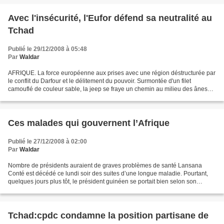
Avec l'insécurité, l'Eufor défend sa neutralité au
Tchad
Publié le 29/12/2008 à 05:48
Par
Waldar
AFRIQUE. La force européenne aux prises avec une région déstructurée par
le conflit du Darfour et le délitement du pouvoir. Surmontée d'un filet
camouflé de couleur sable, la jeep se fraye un chemin au milieu des ânes
tirant des citernes rouillées. Arrivée...
Ces malades qui gouvernent l’Afrique
Publié le 27/12/2008 à 02:00
Par
Waldar
Nombre de présidents auraient de graves problèmes de santé Lansana
Conté est décédé ce lundi soir des suites d’une longue maladie. Pourtant,
quelques jours plus tôt, le président guinéen se portait bien selon son
entourage. En Afrique, plus qu’ailleurs,...
Tchad:cpdc condamne la position partisane de