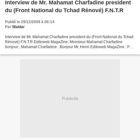
Interview de Mr. Mahamat Charfadine president
du (Front National du Tchad Rénové) F.N.T.R
Publié le 29/12/2008 à 06:14
Par
Waldar
Interview de Mr. Mahamat Charfadine president du (Front National du Tchad
Rénové) F.N.T.R Editoweb MagaZine: Monsieur Mahamat Charfadine
bonjour , Mahamat Charfadine : Bonjour Mr. Henri Editoweb MagaZine : Par
un communiqué vous avez annoncé de prendre...
Publicité