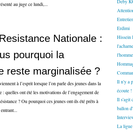
Deby K
senté au juge ce lundi,...
Attention
Entretie
Erdimi
Resistance Nationale :
Hissein
l'acharn
us pourquoi la
l'homme 
Hommage 
e reste marginalisée ?
Comman
Il n'y a 
viennent à l’esprit lorsque l’on parle des jeunes dans la
écoute !
 : quelles ont été les motivations de l’engagement de
Il s'agi
ésistance ? Ou pourquoi ces jeunes ont-ils été prêts à
ballon d
 entrant...
Intervi
La ligue