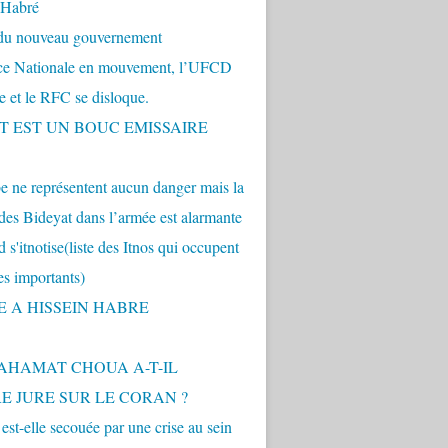
 Habré
 du nouveau gouvernement
nce Nationale en mouvement, l’UFCD
se et le RFC se disloque.
.T EST UN BOUC EMISSAIRE
 ne représentent aucun danger mais la
des Bideyat dans l’armée est alarmante
 s'itnotise(liste des Itnos qui occupent
es importants)
E A HISSEIN HABRE
AHAMAT CHOUA A-T-IL
E JURE SUR LE CORAN ?
st-elle secouée par une crise au sein