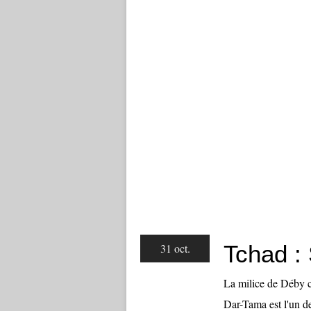
Tchad 
31 oct.
La milice de Déby c
Dar-Tama est l'un d