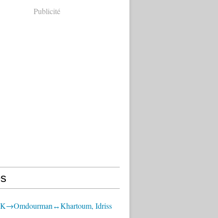
Publicité
s
OK→Omdourman↔Khartoum, Idriss