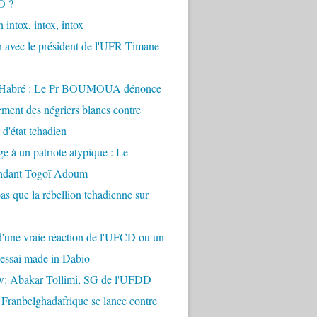
O ?
 intox, intox, intox
n avec le président de l'UFR Timane
 Habré : Le Pr BOUMOUA dénonce
ement des négriers blancs contre
d'état tchadien
à un patriote atypique : Le
dant Togoï Adoum
pas que la rébellion tchadienne sur
t d'une vraie réaction de l'UFCD ou un
'essai made in Dabio
ew: Abakar Tollimi, SG de l'UFDD
 Franbelghadafrique se lance contre