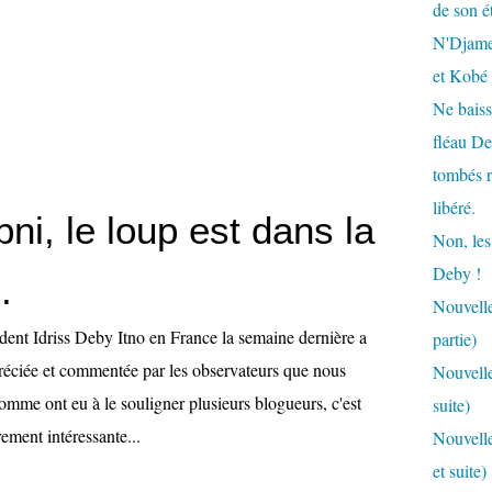
de son é
N'Djamen
et Kobé
Ne baiss
fléau De
tombés r
libéré.
Ibni, le loup est dans la
Non, les
Deby !
.
Nouvelle
dent Idriss Deby Itno en France la semaine dernière a
partie)
réciée et commentée par les observateurs que nous
Nouvelle
omme ont eu à le souligner plusieurs blogueurs, c'est
suite)
rement intéressante...
Nouvelle
et suite)