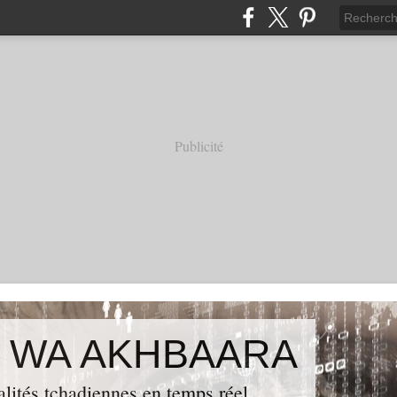
Publicité
 WA AKHBAARA
alités tchadiennes en temps réel