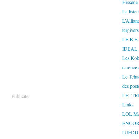
Hissène
La liste
L’Allia
tergiver
LE B.E
IDEAL
Les Kobe
carence 
Le Tchad
des post
LETTR
Publicité
Links
LOL M
ENCOR
l'UFDD e