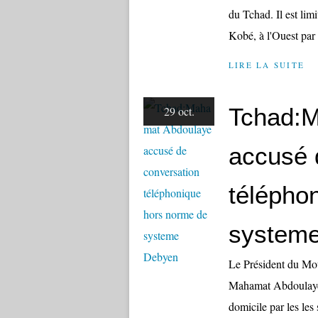
du Tchad. Il est lim
Kobé, à l'Ouest par l
LIRE LA SUITE
Tchad:
29 oct.
accusé 
télépho
system
Le Président du Mo
Mahamat Abdoulaye 
domicile par les les