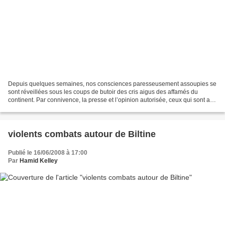
Depuis quelques semaines, nos consciences paresseusement assoupies se
sont réveillées sous les coups de butoir des cris aigus des affamés du
continent. Par connivence, la presse et l’opinion autorisée, ceux qui sont au
pouvoir, ont appelé cela la « crise...
violents combats autour de Biltine
Publié le 16/06/2008 à 17:00
Par
Hamid Kelley