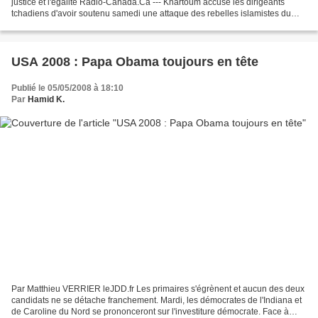
justice et l'égalité Radio-Canada.Ca --- Khartoum accuse les dirigeants
tchadiens d'avoir soutenu samedi une attaque des rebelles islamistes du
Mouvement pour la justice et l'égalité dans...
USA 2008 : Papa Obama toujours en tête
Publié le 05/05/2008 à 18:10
Par
Hamid K.
Par Matthieu VERRIER leJDD.fr Les primaires s'égrènent et aucun des deux
candidats ne se détache franchement. Mardi, les démocrates de l'Indiana et
de Caroline du Nord se prononceront sur l'investiture démocrate. Face à