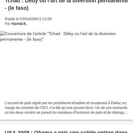
Tchad : Déby ou l’art de la diversion permanente
- (le faso)
Publié le 03/04/2008 à 13:09
Par
Hamid K.
L’accord de paix signé par les présidents tchadien et soudanais à Dakar, en
marge du sommet de l’OCI, n’a été qu’une grosse farce. Un de ces moments
où les deux voisins se parent du manteau d’hommes de paix et de dialogue
pour distraire l’opinion. Mais...
USA 2008 : Obama a pris une solide option dans