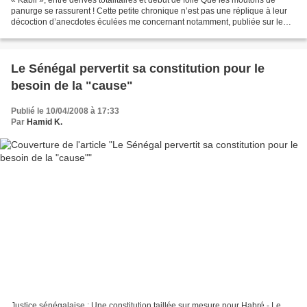
« Kabli », entre dérives totalitaires et début de folie Que les moutons de
panurge se rassurent ! Cette petite chronique n’est pas une réplique à leur
décoction d’anecdotes éculées me concernant notamment, publiée sur le
Blog pro Déby par un vulgaire...
Le Sénégal pervertit sa constitution pour le
besoin de la "cause"
Publié le 10/04/2008 à 17:33
Par
Hamid K.
Justice sénégalaise : Une constitution taillée sur mesure pour Habré - Le