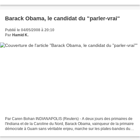
Hillary Clinton, Barack Obama a...
Barack Obama, le candidat du "parler-vrai"
Publié le 04/05/2008 à 20:10
Par
Hamid K.
Par Caren Bohan INDIANAPOLIS (Reuters) - A deux jours des primaires de
l'Indiana et de la Caroline du Nord, Barack Obama, vainqueur de la primaire
démocrate à Guam sans véritable enjeu, marche sur les plates-bandes du
républicain John McCain en se faisant...