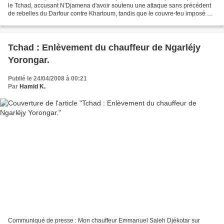
le Tchad, accusant N'Djamena d'avoir soutenu une attaque sans précédent
de rebelles du Darfour contre Khartoum, tandis que le couvre-feu imposé à
la capitale soudanaise a été prolongé...
Tchad : Enlèvement du chauffeur de Ngarléjy
Yorongar.
Publié le 24/04/2008 à 00:21
Par
Hamid K.
Communiqué de presse : Mon chauffeur Emmanuel Saleh Djékotar sur