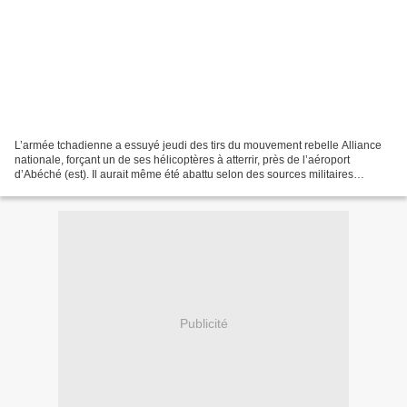
L’armée tchadienne a essuyé jeudi des tirs du mouvement rebelle Alliance
nationale, forçant un de ses hélicoptères à atterrir, près de l’aéroport
d’Abéché (est). Il aurait même été abattu selon des sources militaires
frannçaise. L’ Alliance tchadienne...
Publicité