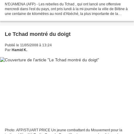
N'DJAMENA (AFP) - Les rebelles du Tchad , qui ont lancé une offensive
mercredi dans l'est du pays, ont pris lundi à la mi-journée la ville de Biltine à
une centaine de kilomètres au nord d'Abéché, la plus importante de la
région (700 km à l'est de N'Djamena),...
Le Tchad montré du doigt
Publié le 11/05/2008 à 13:24
Par
Hamid K.
Photo: AFP/STUART PRICE Un jeune combattant du Mouvement pour la