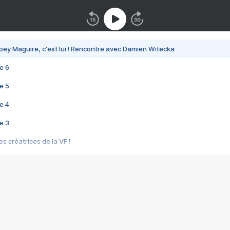
bey Maguire, c'est lui ! Rencontre avec Damien Witecka
e 6
e 5
e 4
e 3
s créatrices de la VF !
e 2
e 1
e Mektoub My Love arrive enfin ! Rencontre avec Shaïn Boumedine et Sal
i : après Toni en famille