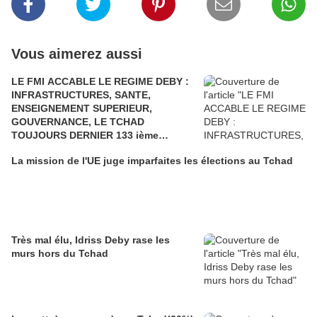
Vous aimerez aussi
LE FMI ACCABLE LE REGIME DEBY :
INFRASTRUCTURES, SANTE,
ENSEIGNEMENT SUPERIEUR,
GOUVERNANCE, LE TCHAD
TOUJOURS DERNIER 133 ième
POSITION SUR 133 PAYS. LE TCHAD A
La mission de l'UE juge imparfaites les élections au Tchad
TERRE….UNE REELECTION
FRAUDULEUSE
Très mal élu, Idriss Deby rase les
murs hors du Tchad