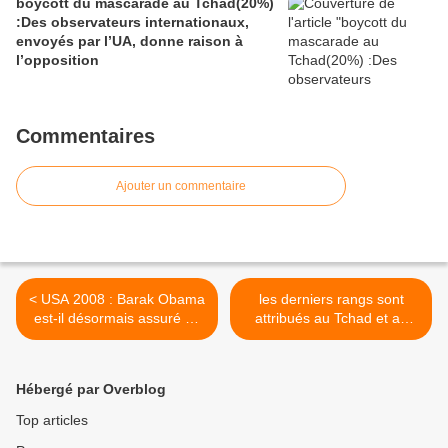
boycott du mascarade au Tchad(20%)
:Des observateurs internationaux,
envoyés par l’UA, donne raison à
l’opposition
Commentaires
Ajouter un commentaire
< USA 2008 : Barak Obama
les derniers rangs sont
est-il désormais assuré de
attribués au Tchad et au
remporter l'investiture
Niger sur les conditions des
démocrate ?
mères et des enfants >
Hébergé par Overblog
Top articles