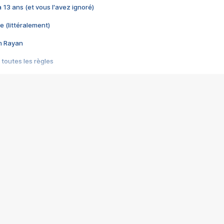
 a 13 ans (et vous l'avez ignoré)
e (littéralement)
im Rayan
 toutes les règles
s les jeux vidéo
us choquant de Rockstar ? - Le scandale BULLY
e plus moche de Steam
du RÊVE tourne au CAUCHEMAR
pendant 8 heures
it… à tort
umiliés par un jeu vidéo
ire - Final Fantasy 8
ti un empire - Age of Empires