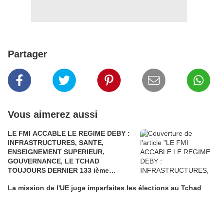
Partager
Vous aimerez aussi
LE FMI ACCABLE LE REGIME DEBY :
INFRASTRUCTURES, SANTE,
ENSEIGNEMENT SUPERIEUR,
GOUVERNANCE, LE TCHAD
TOUJOURS DERNIER 133 ième
POSITION SUR 133 PAYS. LE TCHAD A
La mission de l'UE juge imparfaites les élections au Tchad
TERRE….UNE REELECTION
FRAUDULEUSE