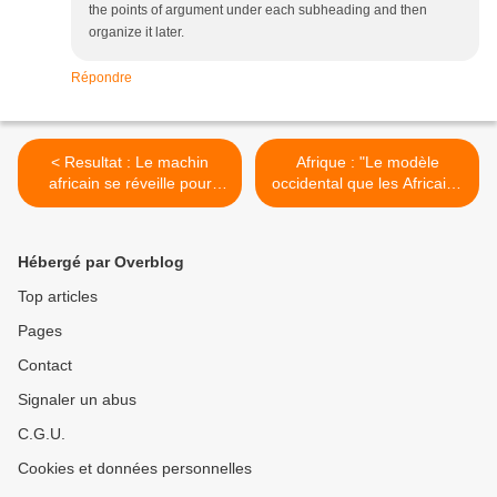
the points of argument under each subheading and then
organize it later.
Répondre
< Resultat : Le machin
Afrique : "Le modèle
africain se réveille pour
occidental que les Africains
sauver le soldat Deby !
ont copié est un échec". >
Hébergé par Overblog
Top articles
Pages
Contact
Signaler un abus
C.G.U.
Cookies et données personnelles