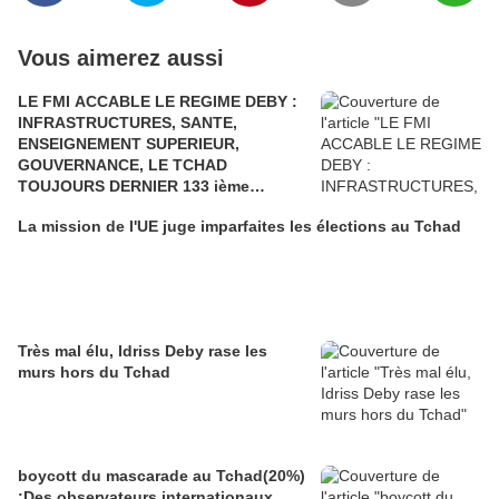
Vous aimerez aussi
LE FMI ACCABLE LE REGIME DEBY :
INFRASTRUCTURES, SANTE,
ENSEIGNEMENT SUPERIEUR,
GOUVERNANCE, LE TCHAD
TOUJOURS DERNIER 133 ième
POSITION SUR 133 PAYS. LE TCHAD A
La mission de l'UE juge imparfaites les élections au Tchad
TERRE….UNE REELECTION
FRAUDULEUSE
Très mal élu, Idriss Deby rase les
murs hors du Tchad
boycott du mascarade au Tchad(20%)
:Des observateurs internationaux,