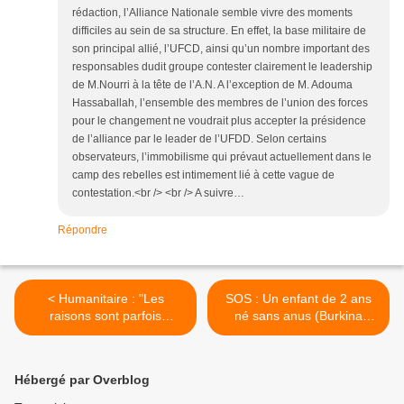
rédaction, l’Alliance Nationale semble vivre des moments
difficiles au sein de sa structure. En effet, la base militaire de
son principal allié, l’UFCD, ainsi qu’un nombre important des
responsables dudit groupe contester clairement le leadership
de M.Nourri à la tête de l’A.N. A l’exception de M. Adouma
Hassaballah, l’ensemble des membres de l’union des forces
pour le changement ne voudrait plus accepter la présidence
de l’alliance par le leader de l’UFDD. Selon certains
observateurs, l’immobilisme qui prévaut actuellement dans le
camp des rebelles est intimement lié à cette vague de
contestation.<br /> <br /> A suivre…
Répondre
< Humanitaire : "Les
SOS : Un enfant de 2 ans
raisons sont parfois
né sans anus (Burkina
beaucoup moins
Faso) >
avouables."
Hébergé par Overblog