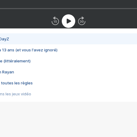
 DayZ
 a 13 ans (et vous l'avez ignoré)
e (littéralement)
im Rayan
 toutes les règles
s les jeux vidéo
us choquant de Rockstar ? - Le scandale BULLY
e plus moche de Steam
du RÊVE tourne au CAUCHEMAR