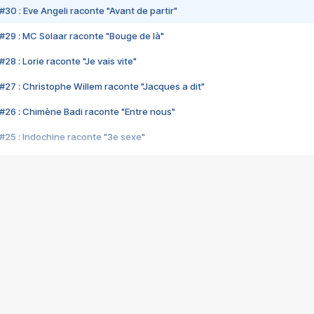
#30 : Eve Angeli raconte "Avant de partir"
#29 : MC Solaar raconte "Bouge de là"
28 : Lorie raconte "Je vais vite"
#27 : Christophe Willem raconte "Jacques a dit"
#26 : Chimène Badi raconte "Entre nous"
#25 : Indochine raconte "3e sexe"
#24 : Zaho raconte "C'est chelou"
#23 : Patrick Bruel raconte "Au café des délices"
#22 : Kyo raconte "Le chemin"
#21 : Nolwenn Leroy raconte "Cassé"
#20 : Patrick Hernandez raconte "Born to be alive"
#19 : Lorie raconte "Près de moi"
#18 : Michael Jones raconte "A nos actes manqués" (avec Jean-Jacque