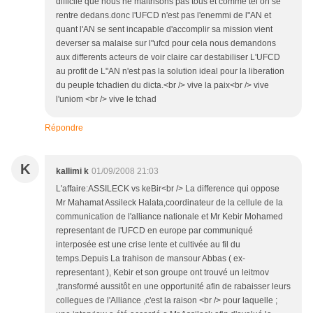
difficile que nous ne maitrisons pas tous et comme tel on se
rentre dedans.donc l'UFCD n'est pas l'enemmi de l"AN et
quant l'AN se sent incapable d'accomplir sa mission vient
deverser sa malaise sur l"ufcd pour cela nous demandons
aux differents acteurs de voir claire car destabiliser L'UFCD
au profit de L"AN n'est pas la solution ideal pour la liberation
du peuple tchadien du dicta.<br /> vive la paix<br /> vive
l'uniom <br /> vive le tchad
Répondre
K
kallimi k
01/09/2008 21:03
L'affaire:ASSILECK vs keBir<br /> La difference qui oppose
Mr Mahamat Assileck Halata,coordinateur de la cellule de la
communication de l'alliance nationale et Mr Kebir Mohamed
representant de l'UFCD en europe par communiqué
interposée est une crise lente et cultivée au fil du
temps.Depuis La trahison de mansour Abbas ( ex-
representant ), Kebir et son groupe ont trouvé un leitmov
,transformé aussitôt en une opportunité afin de rabaisser leurs
collegues de l'Alliance ,c'est la raison <br /> pour laquelle ;