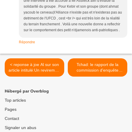
une interview a été accordé a Mr Assileck afin d'evalué la
solidarité du groupe . Pour Kebir et son groupe (dont ahmat
yacoub le cerveau)l'Alliance n'existe pas et n'existeras pas au
detriment de l'UFCD , cest <br /> qui est très loin de la réalité
du terrain franchement . Voilà une nouvelle donne a reflechir
sur le comportement des petit n'djamenois anti-patriotiques .
Répondre
< reponse à joe Al sur son
Tchad: le rapport de la
article intitulé:Un revirement
commission d'enquête
? Une reconnaissance que
rendu public cette semaine
Deby est notre problème à
>
tous ?
Hébergé par Overblog
Top articles
Pages
Contact
Signaler un abus