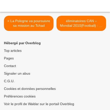
< La Pologne va poursuivre
éliminatoires CAN –
sa mission au Tchad
Mondial 2010(Football) : Le
Tchad et le Soudan, qui
comptent chacun 3 points
pour deux matches joués,
Hébergé par Overblog
seront face à face, au
Caire, en Egypte, samedi >
Top articles
Pages
Contact
Signaler un abus
C.G.U.
Cookies et données personnelles
Préférences cookies
Voir le profil de Waldar sur le portail Overblog