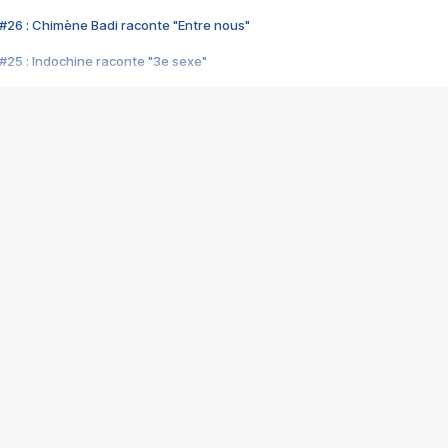
#26 : Chimène Badi raconte "Entre nous"
#25 : Indochine raconte "3e sexe"
#24 : Zaho raconte "C'est chelou"
#23 : Patrick Bruel raconte "Au café des délices"
#22 : Kyo raconte "Le chemin"
#21 : Nolwenn Leroy raconte "Cassé"
#20 : Patrick Hernandez raconte "Born to be alive"
#19 : Lorie raconte "Près de moi"
#18 : Michael Jones raconte "A nos actes manqués" (avec Jean-Jacque
#17 : Khaled raconte "Aïcha"
#16 : Corneille raconte "Parce qu'on vient de loin"
#15 : Indochine raconte "L'aventurier"