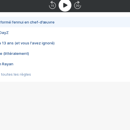
nsformé l’ennui en chef-d’œuvre
 DayZ
 a 13 ans (et vous l'avez ignoré)
e (littéralement)
im Rayan
 toutes les règles
s les jeux vidéo
us choquant de Rockstar ? - Le scandale BULLY
e plus moche de Steam
du RÊVE tourne au CAUCHEMAR
pendant 8 heures