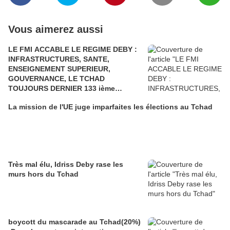
Vous aimerez aussi
LE FMI ACCABLE LE REGIME DEBY :
INFRASTRUCTURES, SANTE,
ENSEIGNEMENT SUPERIEUR,
GOUVERNANCE, LE TCHAD
TOUJOURS DERNIER 133 ième
POSITION SUR 133 PAYS. LE TCHAD A
La mission de l'UE juge imparfaites les élections au Tchad
TERRE….UNE REELECTION
FRAUDULEUSE
Très mal élu, Idriss Deby rase les
murs hors du Tchad
boycott du mascarade au Tchad(20%)