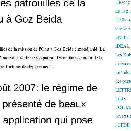
s patrouilles de la
Hissène
La liste
u à Goz Beida
L’Allia
tergiver
LE B.E
IDEAL
lles de la mission de l'Onu à Goz Beida elmoudjahid: La
Les Kobe
urcat) a renforcé ses patrouilles militaires autour de la
carence 
 restrictions de déplacement...
Le Tchad
des post
ût 2007: le régime de
LETTR
Links
 présenté de beaux
LOL M
ENCOR
 application qui pose
l'UFDD e