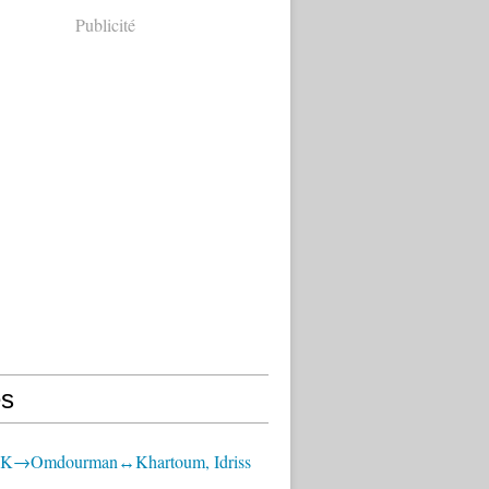
Publicité
s
OK→Omdourman↔Khartoum, Idriss