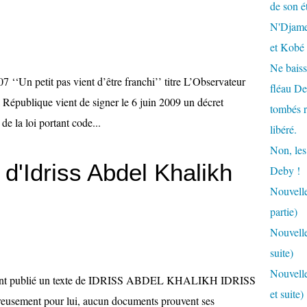
de son é
N'Djamen
et Kobé
Ne baiss
‘‘Un petit pas vient d’être franchi’’ titre L’Observateur
fléau De
 République vient de signer le 6 juin 2009 un décret
tombés r
de la loi portant code...
libéré.
Non, les
 d'Idriss Abdel Khalikh
Deby !
Nouvelle
partie)
Nouvelle
suite)
Nouvelle
ns ont publié un texte de IDRISS ABDEL KHALIKH IDRISS
et suite)
ureusement pour lui, aucun documents prouvent ses