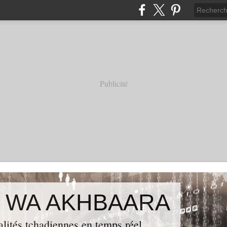
Publicité
 WA AKHBAARA
alités tchadiennes en temps réel