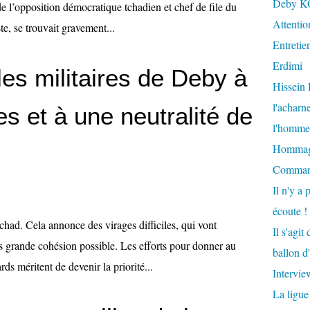
Deby K
e l’opposition démocratique tchadien et chef de file du
Attention
e, se trouvait gravement...
Entretie
Erdimi
les militaires de Deby à
Hissein
l'acharn
s et à une neutralité de
l'homme 
Hommage 
Comman
Il n'y a 
écoute !
had. Cela annonce des virages difficiles, qui vont
Il s'agi
 grande cohésion possible. Les efforts pour donner au
ballon d
ds méritent de devenir la priorité...
Intervi
La ligue