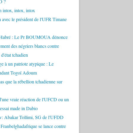
O ?
 intox, intox, intox
n avec le président de l'UFR Timane
 Habré : Le Pr BOUMOUA dénonce
ement des négriers blancs contre
d'état tchadien
à un patriote atypique : Le
dant Togoï Adoum
pas que la rébellion tchadienne sur
t d'une vraie réaction de l'UFCD ou un
'essai made in Dabio
ew: Abakar Tollimi, SG de l'UFDD
 Franbelghadafrique se lance contre