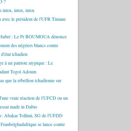
O ?
 intox, intox, intox
n avec le président de l'UFR Timane
 Habré : Le Pr BOUMOUA dénonce
ement des négriers blancs contre
d'état tchadien
à un patriote atypique : Le
dant Togoï Adoum
pas que la rébellion tchadienne sur
t d'une vraie réaction de l'UFCD ou un
'essai made in Dabio
ew: Abakar Tollimi, SG de l'UFDD
 Franbelghadafrique se lance contre