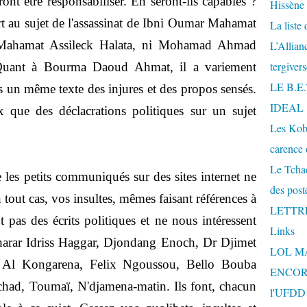
nt être responsabiliser. En seront-ils capables ?
Hissène
rt au sujet de l'assassinat de Ibni Oumar Mahamat
La liste
 Mahamat Assileck Halata, ni Mohamad Ahmad
L’Allia
tergiver
Quant à Bourma Daoud Ahmat, il a variement
LE B.E
 un même texte des injures et des propos sensés.
IDEAL
ux que des déclacrations politiques sur un sujet
Les Kobe
carence 
Le Tchad
 les petits communiqués sur des sites internet ne
des post
n tout cas, vos insultes, mêmes faisant références à
LETTR
 pas des écrits politiques et ne nous intéressent
Links
harar Idriss Haggar, Djondang Enoch, Dr Djimet
LOL M
Al Kongarena, Felix Ngoussou, Bello Bouba
ENCOR
had, Toumaï, N'djamena-matin. Ils font, chacun
l'UFDD e