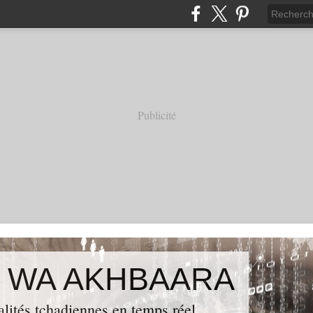
Publicité
 WA AKHBAARA
alités tchadiennes en temps réel