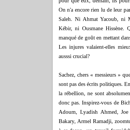
pour que eux, demain, ils pourro
On n'a encore rien lu de leur pa
Saleh. Ni Ahmat Yacoub, ni
Kébir, ni Ousmane Hissène. 
manqué de goût en mettant dans
Les injures valaient-elles mie
ausssi crucial?
Sachez, chers « messieurs » que
sont pas des écrits politiques. E
la rébellion, ne sont absolument
donc pas. Inspirez-vous de Bic
Adoum, Lyadish Ahmed, Joe 
Bakary, Armel Ramadji, zoomtc