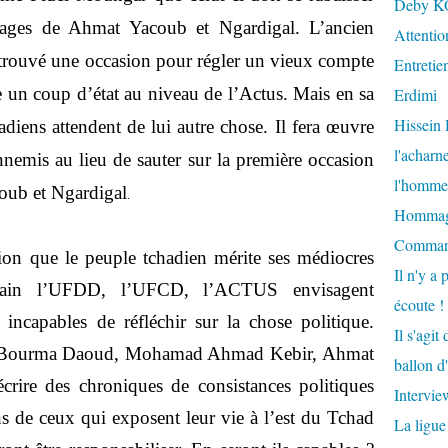
Deby K
rages de Ahmat Yacoub et Ngardigal. L’ancien
Attention
 trouvé une occasion pour régler un vieux compte
Entretie
ire un coup d’état au niveau de l’Actus. Mais en sa
Erdimi
Hissein
diens attendent de lui autre chose. Il fera œuvre
l'acharn
ennemis au lieu de sauter sur la première occasion
l'homme 
acoub et Ngardigal
.
Hommage 
Comman
ion que le peuple tchadien mérite ses médiocres
Il n'y a 
emain l’UFDD, l’UFCD, l’ACTUS envisagent
écoute !
s incapables de réfléchir sur la chose politique.
Il s'agi
a, Bourma Daoud, Mohamad Ahmad Kebir, Ahmat
ballon d
rire des chroniques de consistances politiques
Intervi
ons de ceux qui exposent leur vie à l’est du Tchad
La ligue