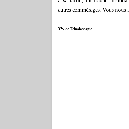
à sa façon, un travail formidab
autres commérages. Vous nous f
YW de Tchadoscopie