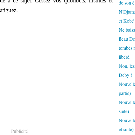
le à ce sujet. Cessez vos quolibets, insultes et
de son é
atiguez.
N'Djamen
et Kobé
Ne baiss
fléau De
tombés r
libéré.
Non, les
Deby !
Nouvelle
partie)
Nouvelle
suite)
Nouvelle
et suite)
Publicité