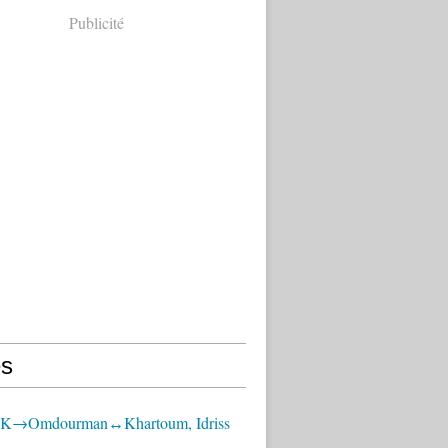
Publicité
s
OK→Omdourman↔Khartoum, Idriss